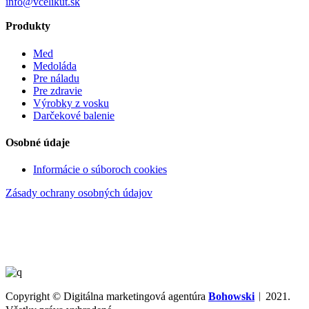
info@vcelikut.sk
Produkty
Med
Medoláda
Pre náladu
Pre zdravie
Výrobky z vosku
Darčekové balenie
Osobné údaje
Informácie o súboroch cookies
Zásady ochrany osobných údajov
Copyright © Digitálna marketingová agentúra
Bohowski
︱2021.